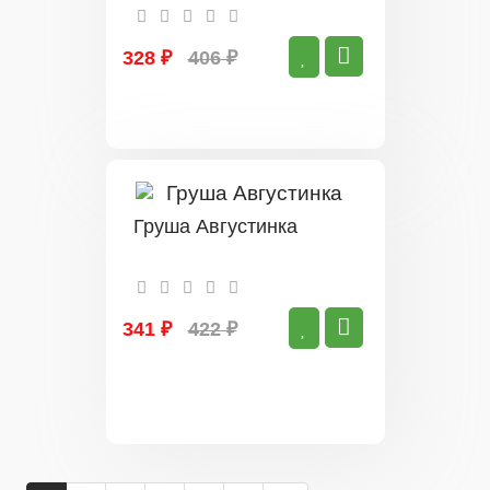
328 ₽
406 ₽
Груша Августинка
341 ₽
422 ₽