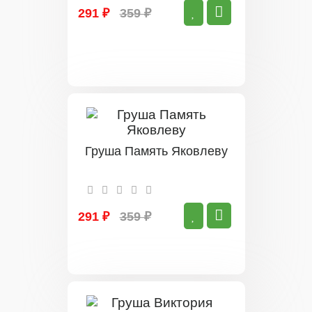
291 ₽
359 ₽
Груша Память Яковлеву
291 ₽
359 ₽