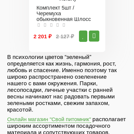
Комплект 5шт /
Черемуха
обыкновенная Шлосс
Тифурт (Schloss Tiefurt)
2 201 ₽
2 127 ₽
В психологии цветов “зеленый”
определяется как жизнь, гармония, рост,
любовь и спасение. Именно поэтому так
широко распространено озеленение
нашего с вами окружения. Парки,
лесопосадки, личные участки с ранней
весны начинают нас радовать первыми
зелеными ростками, свежим запахом,
красотой.
располагает
Онлайн магазин "Свой питомник"
широким ассортиментом посадочного
материала и сопутствующих товаров.